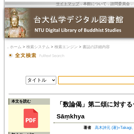
サイトマップ
．
本館について
．
諮問委員会
．
．
ホーム
>
検索システム
>
検索エンジン
>
書誌の詳細内容
本文を読む
「数論偈」第二頌に対する一考察：数
Sāṃkhya
著者
高木訷元 (著)=Takagi, S