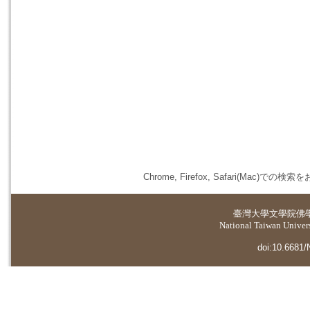
Chrome, Firefox, Safari(
臺灣大學
文學院佛
National Taiwan Universi
doi:10.6681