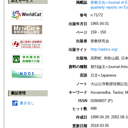
加えサービス
掲載誌
密教文化=Journal of Es
quarterly reports on 
n.71/72
巻号
1965.04.01
出版年月日
159 - 150
ページ
出版者
密教研究会
http://aebss.org/
出版サイト
出版地
高野町, 和歌山縣, 日本 [K
資料の種類
期刊論文=Journal Artic
言語
日文=Japanese
ノート
大山公淳教授頌壽記念論集 (下); 
キーワード
Asvamedha; Tantra;
書誌管理
ISSN
02869837 (P)
書き出し
498
ヒット数
1998.04.28; 2002.09.1
作成日
2018.03.05
更新日期