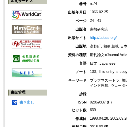
加えサービス
n.74
巻号
1966.02.25
出版年月日
24 - 41
ページ
出版者
密教研究会
http://aebss.org/
出版サイト
出版地
高野町, 和歌山縣, 日本 [K
資料の種類
期刊論文=Journal Artic
言語
日文=Japanese
100; This entry is co
ノート
キーワード
ブラフマスートラ; 勝因; 數
インド思想; ヴェーダ
書誌管理
抄録
書き出し
ISSN
02869837 (P)
639
ヒット数
1998.04.28; 2002.09.2
作成日
2018.03.05