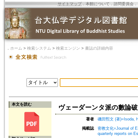
サイトマップ
．
本館について
．
諮問委員会
．
．
ホーム
>
検索システム
>
検索エンジン
>
書誌の詳細内容
本文を読む
ヴェーダーンタ派の數論破について=O
著者
磯田煕文 (著)=Isoda, Hir
掲載誌
密教文化=Journal of Es
quarterly reports on 