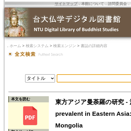
サイトマップ
．
本館について
．
諮問委員会
．
．
ホーム
>
検索システム
>
検索エンジン
>
書誌の詳細内容
本文を読む
東方アジア曼荼羅の研究 - 滿
prevalent in Eastern Asi
Mongolia