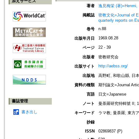
加えサービス
著者
逸見梅栄 (著)=Henmi, Ba
掲載誌
密教文化=Journal of Es
quarterly reports on 
n.88
巻号
1969.08.28
出版年月日
22 - 39
ページ
出版者
密教研究会
http://aebss.org/
出版サイト
出版地
高野町, 和歌山縣, 日本 [K
資料の種類
期刊論文=Journal Artic
言語
日文=Japanese
書誌管理
ノート
曼荼羅研究特輯號 II; 100; T
書き出し
キーワード
ラマ教; 曼荼羅; 東方
抄録
ISSN
02869837 (P)