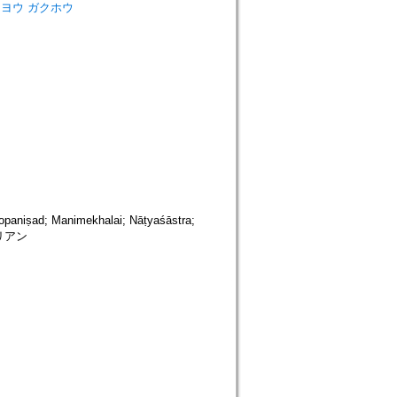
ko=トウヨウ ガクホウ
ad; Manimekhalai; Nāṭyaśāstra;
非アリアン