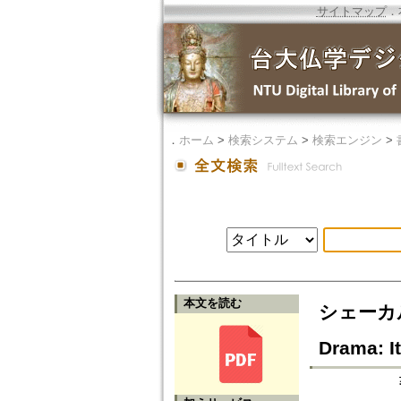
サイトマップ
．
．
ホーム
>
検索システム
>
検索エンジン
>
本文を読む
シェーカル
Drama: It