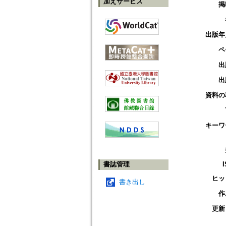
加えサービス
掲
出版年
ペ
出
出
資料の
キーワ
書誌管理
ヒッ
書き出し
作
更新