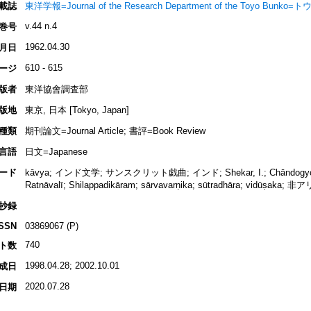
載誌
東洋学報=Journal of the Research Department of the Toyo Bun
v.44 n.4
巻号
1962.04.30
月日
610 - 615
ージ
版者
東洋協會調査部
版地
東京, 日本 [Tokyo, Japan]
種類
期刊論文=Journal Article; 書評=Book Review
言語
日文=Japanese
ード
kāvya; インド文学; サンスクリット戯曲; インド; Shekar, I.; Chāndogyopaniṣ
Ratnāvalī; Shilappadikāram; sārvavarṇika; sūtradhāra; vidūṣaka; 
抄録
ISSN
03869067 (P)
740
ト数
1998.04.28; 2002.10.01
成日
2020.07.28
日期