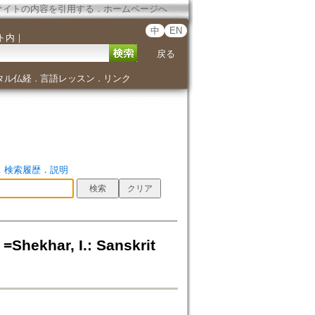
サイトの内容を引用する
．
ホームページへ
中
EN
ト内
｜
戻る
タル仏経
言語レッスン
リンク
．
．
．
検索履歴
．
説明
r, I.: Sanskrit