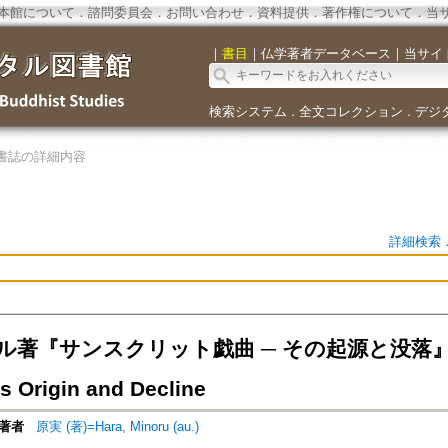
本館について
．
諮問委員会
．
お問い合わせ
．
資料提供
．
著作権について
．
当
｜
書目
｜
仏学著者データベース
｜
当サイ
検索システム
全文コレクション
デジ
．
．
書誌の詳細内容
詳細検索
著『サンスクリット戯曲 ─ その起源と没落』=Shekha
s Origin and Decline
著者
原実 (著)=Hara, Minoru (au.)