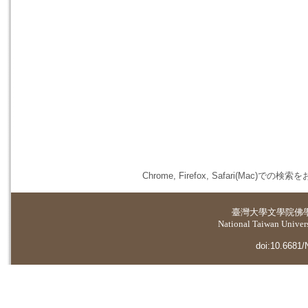
Chrome, Firefox, Safari(
臺灣大學
文學院佛
National Taiwan Universi
doi:10.6681