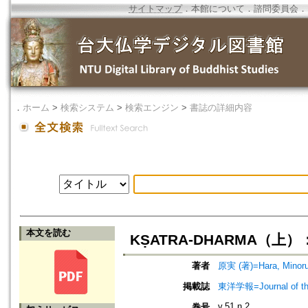
サイトマップ
．
本館について
．
諮問委員会
．
．
ホーム
>
検索システム
>
検索エンジン
>
書誌の詳細内容
本文を読む
KṢATRA-DHARMA（
著者
原実 (著)=Hara, Minoru 
掲載誌
東洋学報=Journal of t
v.51 n.2
巻号