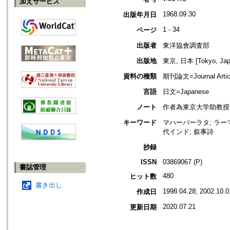
加えサービス
1968.09.30
出版年月日
1 - 34
ページ
出版者
東洋協會調査部
出版地
東京, 日本 [Tokyo, Jap
資料の種類
期刊論文=Journal Artic
言語
日文=Japanese
ノート
作者為東京大学助教授
キーワード
マハーバーラタ; ラーマーヤ
代インド; 叙事詩
抄録
ISSN
03869067 (P)
書誌管理
480
ヒット数
書き出し
1998.04.28; 2002.10.0
作成日
2020.07.21
更新日期