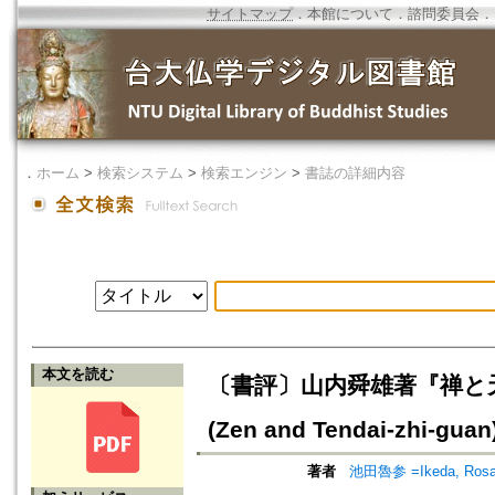
サイトマップ
．
本館について
．
諮問委員会
．
．
ホーム
>
検索システム
>
検索エンジン
>
書誌の詳細内容
本文を読む
〔書評〕山内舜雄著『禅と天台止観』 
(Zen and Tendai-zhi-guan
著者
池田魯参 =Ikeda, Ros