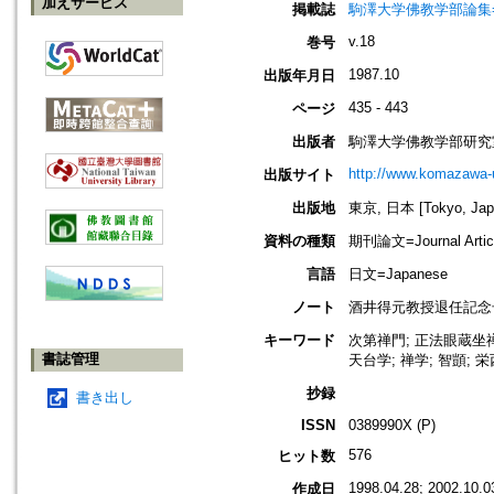
加えサービス
掲載誌
駒澤大学佛教学部論集=Jou
v.18
巻号
1987.10
出版年月日
435 - 443
ページ
出版者
駒澤大学佛教学部研究
http://www.komazawa-
出版サイト
出版地
東京, 日本 [Tokyo, Jap
資料の種類
期刊論文=Journal Artic
言語
日文=Japanese
ノート
酒井得元教授退任記念号; 100; T
キーワード
次第禅門; 正法眼蔵坐禅箴
書誌管理
天台学; 禅学; 智顗; 栄
抄録
書き出し
ISSN
0389990X (P)
576
ヒット数
1998.04.28; 2002.10.0
作成日