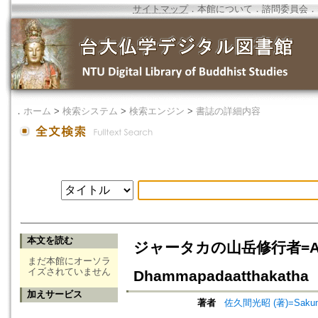
サイトマップ
．
本館について
．
諮問委員会
．
．
ホーム
>
検索システム
>
検索エンジン
>
書誌の詳細内容
本文を読む
ジャータカの山岳修行者=Ascetics
まだ本館にオーソラ
イズされていません
Dhammapadaatthakatha
加えサービス
著者
佐久間光昭 (著)=Sakuma,