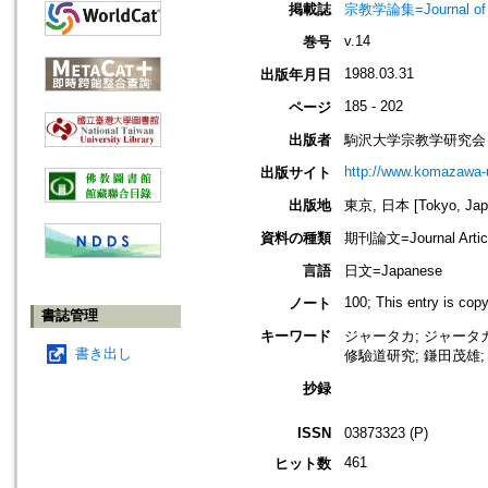
掲載誌
宗教学論集=Journal o
v.14
巻号
1988.03.31
出版年月日
185 - 202
ページ
出版者
駒沢大学宗教学研究会
http://www.komazawa-u
出版サイト
出版地
東京, 日本 [Tokyo, Jap
資料の種類
期刊論文=Journal Artic
言語
日文=Japanese
100; This entry is cop
ノート
書誌管理
キーワード
ジャータカ; ジャータカ注
書き出し
修驗道研究; 鎌田茂雄;
抄録
ISSN
03873323 (P)
461
ヒット数