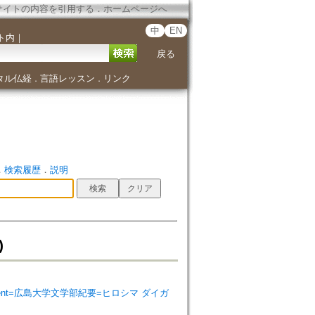
サイトの内容を引用する
．
ホームページへ
中
EN
ト内
｜
戻る
タル仏経
言語レッスン
リンク
．
．
．
検索履歴
．
説明
)
 Department=広島大学文学部紀要=ヒロシマ ダイガ