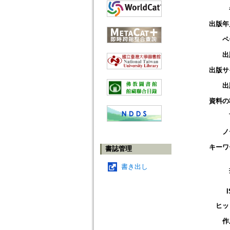
出版年
ペ
出
出版サ
出
資料の
ノ
キーワ
書誌管理
書き出し
ヒッ
作