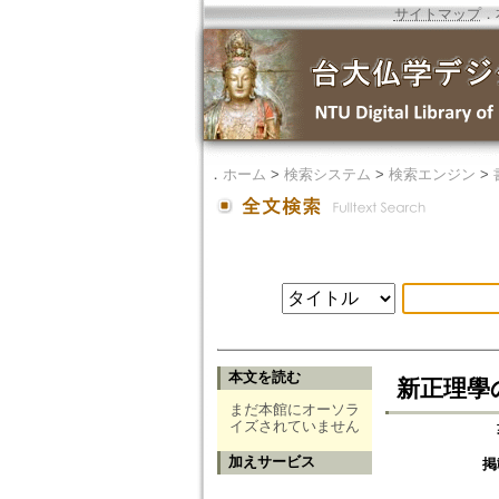
サイトマップ
．
．
ホーム
>
検索システム
>
検索エンジン
>
本文を読む
新正理學の術語
まだ本館にオーソラ
イズされていません
加えサービス
掲