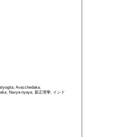
tiyogita; Avacchedaka;
kalpaka; Navya-nyaya; 新正理學; インド