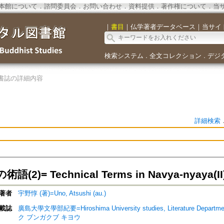
本館について
．
諮問委員会
．
お問い合わせ
．
資料提供
．
著作権について
．
当
｜
書目
｜
仏学著者データベース
｜
当サイ
検索システム
全文コレクション
デジ
．
．
書誌の詳細内容
詳細検索
(2)= Technical Terms in Navya-nyaya(II
著者
宇野惇 (著)=Uno, Atsushi (au.)
載誌
廣島大學文學部紀要=Hiroshima University studies, Literature
ク ブンガクブ キヨウ