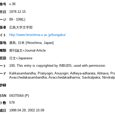
v.38
巻号
1978.12.15
月日
89 - 109(L)
ージ
版者
広島大学文学部
http://www.hiroshima-u.ac.jp/bungaku/
イト
版地
廣島, 日本 [Hiroshima, Japan]
種類
期刊論文=Journal Article
言語
日文=Japanese
100; This entry is copyrighted by INBUDS, used with permission.
ート
Kalikasambandha; Pratiyogin; Anuyogin; Adheya-adharata; Abhava; Pra
ード
Avacchedakasambandha; Avacchedakadharma; Savikalpaka; Nirvi
抄録
ISSN
04375564 (P)
579
ト数
1998.04.28; 2002.10.09
成日