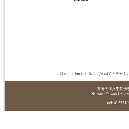
Chrome, Firefox, Safari(
臺灣大學
文學院佛
National Taiwan Universi
doi:10.6681