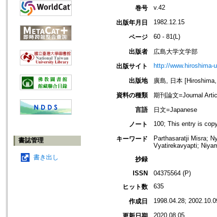
v.42
巻号
1982.12.15
出版年月日
60 - 81(L)
ページ
出版者
広島大学文学部
http://www.hiroshima-u
出版サイト
出版地
廣島, 日本 [Hiroshima,
資料の種類
期刊論文=Journal Artic
言語
日文=Japanese
100; This entry is co
ノート
Parthasaratji Misra; 
キーワード
書誌管理
Vyatirekavyapti; Niya
書き出し
抄録
ISSN
04375564 (P)
635
ヒット数
1998.04.28; 2002.10.0
作成日
2020.08.05
更新日期