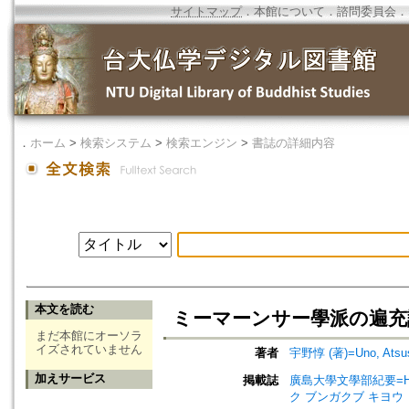
サイトマップ
．
本館について
．
諮問委員会
．
．
ホーム
>
検索システム
>
検索エンジン
>
書誌の詳細内容
本文を読む
ミーマーンサー學派の遍充論(一)=T
まだ本館にオーソラ
イズされていません
著者
宇野惇 (著)=Uno, Atsush
加えサービス
掲載誌
廣島大學文學部紀要=Hirosh
ク ブンガクブ キヨウ