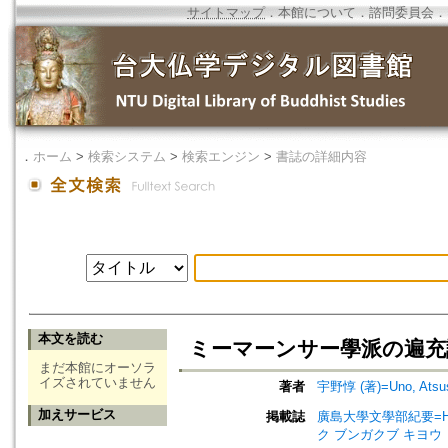
サイトマップ
．
本館について
．
諮問委員会
．
．
ホーム
>
検索システム
>
検索エンジン
>
書誌の詳細内容
本文を読む
ミーマーンサー學派の遍充論(二)=T
まだ本館にオーソラ
イズされていません
著者
宇野惇 (著)=Uno, Atsush
加えサービス
掲載誌
廣島大學文學部紀要=Hirosh
ク ブンガクブ キヨウ