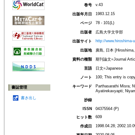
v.43
巻号
1983.12.15
出版年月日
78 - 101(L)
ページ
出版者
広島大学文学部
http://www.hiroshima-u
出版サイト
出版地
廣島, 日本 [Hiroshima,
資料の種類
期刊論文=Journal Artic
言語
日文=Japanese
100; This entry is co
ノート
Parthasarathi Misra; 
キーワード
書誌管理
Ayatirekavyapti; 
書き出し
抄録
ISSN
04375564 (P)
609
ヒット数
1998.04.28; 2002.10.0
作成日
2020.08.05