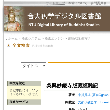
サイトマップ
．
本館について
．
諮問委員会
．
．
ホーム
>
検索システム
>
検索エンジン
>
書誌の詳細内容
本文を読む
吳興妙嚴寺版藏經雜記
まだ本館にオーソラ
イズされていません
著者
小川貫弌 (著)=Ogawa, Ka
加えサービス
掲載誌
支那仏教史学=Journal o
v.5 n.1
巻号