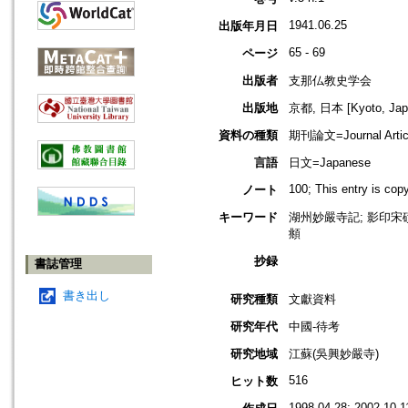
1941.06.25
出版年月日
65 - 69
ページ
出版者
支那仏教史学会
出版地
京都, 日本 [Kyoto, Jap
資料の種類
期刊論文=Journal Artic
言語
日文=Japanese
100; This entry is co
ノート
キーワード
湖州妙嚴寺記; 影印宋磧
頫
抄録
書誌管理
書き出し
研究種類
文獻資料
研究年代
中國-待考
研究地域
江蘇(吳興妙嚴寺)
516
ヒット数
1998.04.28; 2002.10.1