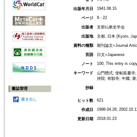
1941.08.15
出版年月日
8 - 22
ページ
出版者
支那仏教史学会
出版地
京都, 日本 [Kyoto, Jap
資料の種類
期刊論文=Journal Artic
言語
日文=Japanese
100; This entry is co
ノート
キーワード
山門體式; 使帖延慶寺;
持院; 有額寺; 中國; 唐
抄録
書誌管理
書き出し
621
ヒット数
1998.04.28; 2002.10.1
作成日
2018.01.23
更新日期