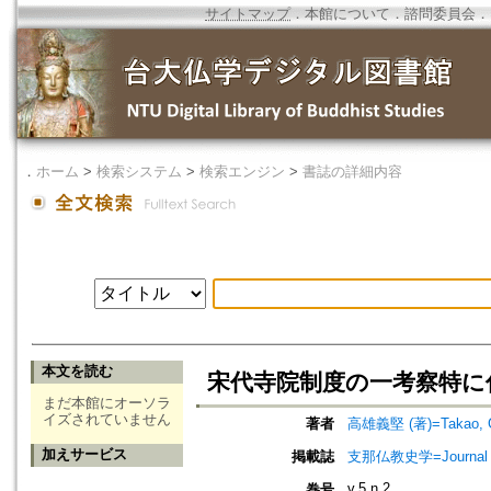
サイトマップ
．
本館について
．
諮問委員会
．
．
ホーム
>
検索システム
>
検索エンジン
>
書誌の詳細内容
本文を読む
宋代寺院制度の一考察特に
まだ本館にオーソラ
イズされていません
著者
高雄義堅 (著)=Takao, Gi
加えサービス
掲載誌
支那仏教史学=Journal o
v.5 n.2
巻号