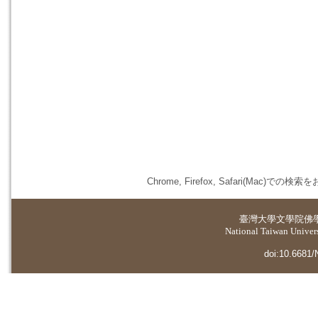
Chrome, Firefox, Safari(
臺灣大學
文學院佛
National Taiwan Universi
doi:10.6681