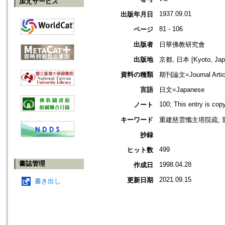
加えサービス
1937.09.01
出版年月日
81 - 106
ページ
出版者
日華佛教研究會
出版地
京都, 日本 [Kyoto, Jap
資料の種類
期刊論文=Journal Artic
言語
日文=Japanese
100; This entry is co
ノート
キーワード
重建慈雲懺主塔院疏; 
抄録
499
ヒット数
書誌管理
1998.04.28
作成日
2021.09.15
更新日期
書き出し