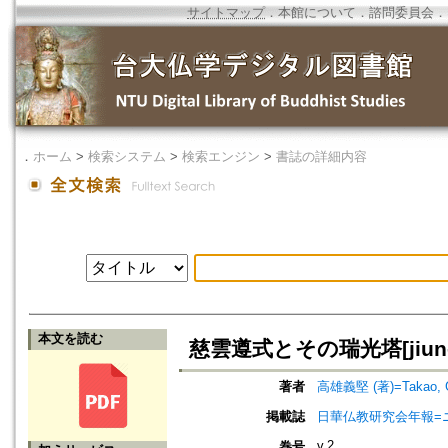
サイトマップ
．
本館について
．
諮問委員会
．
．
ホーム
>
検索システム
>
検索エンジン
>
書誌の詳細内容
本文を読む
慈雲遵式とその瑞光塔[jiun-juns
著者
高雄義堅 (著)=Takao, Gi
掲載誌
日華仏教研究会年報=
v.2
巻号