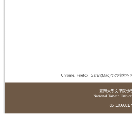
Chrome, Firefox, Safari(
臺灣大學
文學院佛
National Taiwan Universi
doi:10.6681