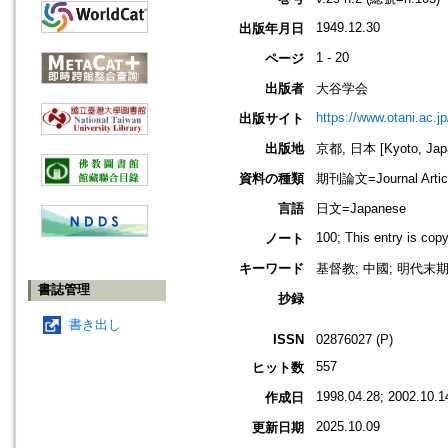
1949.12.30
出版年月日
1 - 20
ページ
出版者
大谷学会
https://www.otani.ac.
出版サイト
出版地
京都, 日本 [Kyoto, Jap
資料の種類
期刊論文=Journal Artic
言語
日文=Japanese
100; This entry is cop
ノート
キーワード
基督教; 中國; 明代末期
書誌管理
抄録
書き出し
ISSN
02876027 (P)
557
ヒット数
1998.04.28; 2002.10.1
作成日
2025.10.09
更新日期