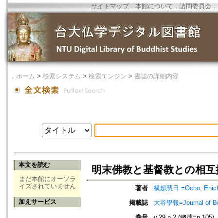
サイトマップ
．
本館について
．
諮問委員会
．
．
ホーム
>
検索システム
>
検索エンジン
>
書誌の詳細内容
本文を読む
明末佛教と基督教との相互
まだ本館にオーソラ
イズされていません
著者
横超慧日 =Ocho, Enich
加えサービス
掲載誌
大谷學報=Journal of B
巻号
v.29 n.2 (總號=n.105)