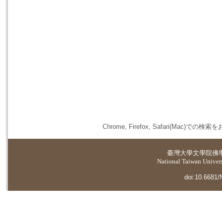
Chrome, Firefox, Safari(
臺灣大學
文學院佛
National Taiwan Universi
doi:10.6681