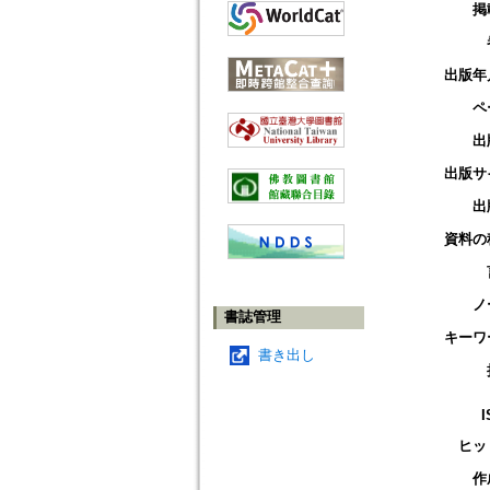
掲
出版年
ペ
出
出版サ
出
資料の
ノ
書誌管理
キーワ
書き出し
I
ヒッ
作