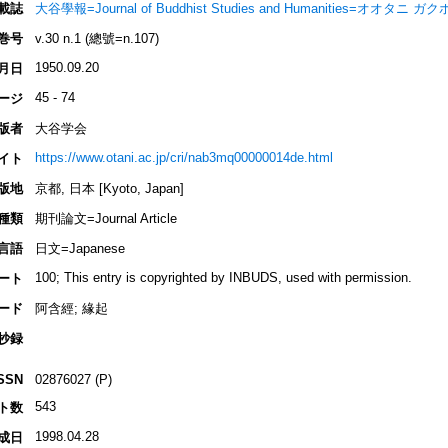
載誌
大谷學報=Journal of Buddhist Studies and Humanities=オオタニ ガ
巻号
v.30 n.1 (總號=n.107)
1950.09.20
月日
45 - 74
ージ
版者
大谷学会
https://www.otani.ac.jp/cri/nab3mq00000014de.html
イト
版地
京都, 日本 [Kyoto, Japan]
種類
期刊論文=Journal Article
言語
日文=Japanese
100; This entry is copyrighted by INBUDS, used with permission.
ート
ード
阿含經; 緣起
抄録
SSN
02876027 (P)
543
ト数
1998.04.28
成日