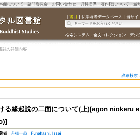
本館について
．
諮問委員会
．
お問い合わせ
．
資料提供
．
著作権について
．
当
｜
書目
｜
仏学著者データベース
｜
当サイ
検索システム
全文コレクション
デジ
．
．
書誌の詳細内容
詳細検索
緣起說の二面について(上)[agon niokeru engi
o)]
著者
舟橋一哉 =Funahashi, Issai