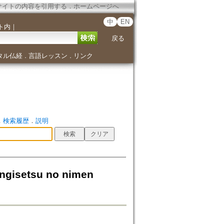
サイトの内容を引用する
．
ホームページへ
中
EN
ト内
｜
戻る
タル仏経
言語レッスン
リンク
．
．
．
検索履歴
．
説明
setsu no nimen