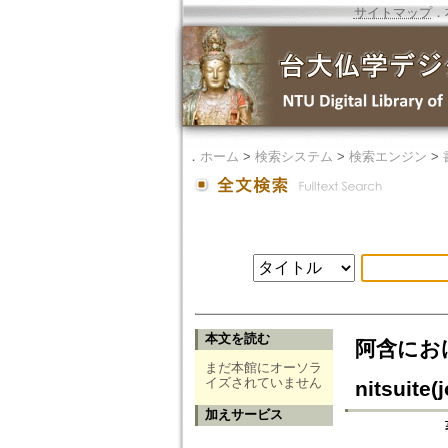
サイトマップ
．
．
ホーム
>
検索システム
>
検索エンジン
>
本文を読む
阿含における
まだ本館にオーソラ
イズされていません
nitsuite(j
加えサービス