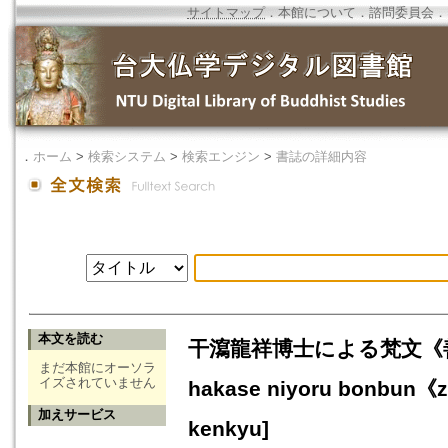
サイトマップ
．
本館について
．
諮問委員会
．
．
ホーム
>
検索システム
>
検索エンジン
>
書誌の詳細内容
本文を読む
干瀉龍祥博士による梵文《善勇
まだ本館にオーソラ
イズされていません
hakase niyoru bonbun《
加えサービス
kenkyu]