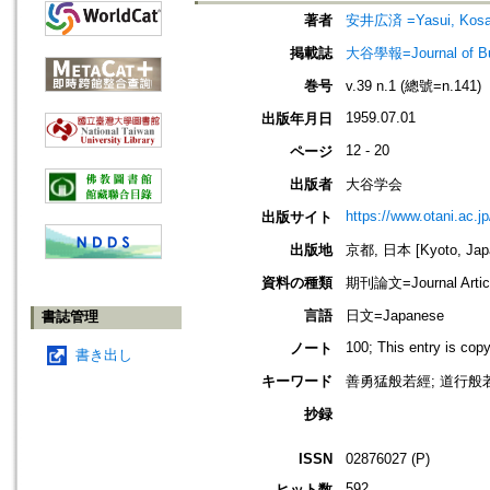
著者
安井広済 =Yasui, Kosa
掲載誌
大谷學報=Journal of B
巻号
v.39 n.1 (總號=n.141)
1959.07.01
出版年月日
12 - 20
ページ
出版者
大谷学会
https://www.otani.ac.
出版サイト
出版地
京都, 日本 [Kyoto, Jap
資料の種類
期刊論文=Journal Artic
言語
日文=Japanese
書誌管理
100; This entry is cop
ノート
書き出し
キーワード
善勇猛般若經; 道行般若
抄録
ISSN
02876027 (P)
592
ヒット数