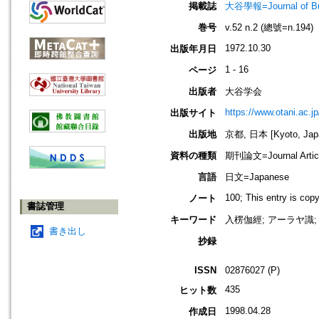
掲載誌
大谷學報=Journal of B
巻号
v.52 n.2 (總號=n.194)
1972.10.30
出版年月日
1 - 16
ページ
出版者
大谷学会
https://www.otani.ac.
出版サイト
出版地
京都, 日本 [Kyoto, Jap
資料の種類
期刊論文=Journal Artic
言語
日文=Japanese
100; This entry is cop
ノート
書誌管理
キーワード
入楞伽經; アーラヤ識;
書き出し
抄録
ISSN
02876027 (P)
435
ヒット数
1998.04.28
作成日