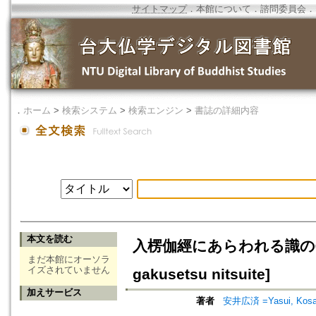
サイトマップ
．
本館について
．
諮問委員会
．
．
ホーム
>
検索システム
>
検索エンジン
>
書誌の詳細内容
本文を読む
入楞伽經にあらわれる識の學說につい
まだ本館にオーソラ
イズされていません
gakusetsu nitsuite]
加えサービス
著者
安井広済 =Yasui, Kosa