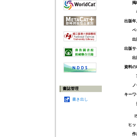
掲
出版年
ペ
出
出版サ
出
資料の
ノ
書誌管理
キーワ
書き出し
I
ヒッ
作