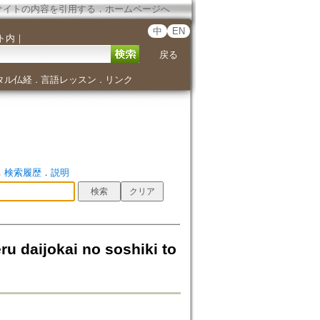
サイトの内容を引用する
．
ホームページへ
中
EN
ト内
｜
戻る
タル仏経
言語レッスン
リンク
．
．
．
検索履歴
．
説明
ijokai no soshiki to