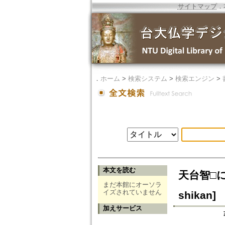
サイトマップ
．
．
ホーム
>
検索システム
>
検索エンジン
>
本文を読む
天台智□におけ
まだ本館にオーソラ
イズされていません
shikan]
加えサービス