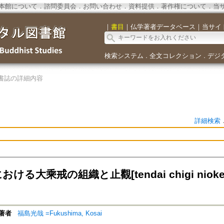
本館について
．
諮問委員会
．
お問い合わせ
．
資料提供
．
著作権について
．
当
｜
書目
｜
仏学著者データベース
｜
当サイ
検索システム
全文コレクション
デジ
．
．
書誌の詳細内容
詳細検索
る大乘戒の組織と止觀[tendai chigi niokeru da
著者
福島光哉 =Fukushima, Kosai