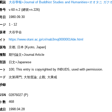
載誌
大谷學報=Journal of Buddhist Studies and Humanities=オオタニ ガ
巻号
v.60 n.2 (總號=n.226)
1980.09.30
月日
1 - 12
ージ
版者
大谷学会
https://www.otani.ac.jp/cri/nab3mq00000014de.html
イト
版地
京都, 日本 [Kyoto, Japan]
種類
期刊論文=Journal Article
言語
日文=Japanese
100; This entry is copyrighted by INBUDS, used with permission.
ート
ード
次第禪門; 大智度論; 止觀; 大乘戒
抄録
SSN
02876027 (P)
468
ト数
1998.04.28
成日