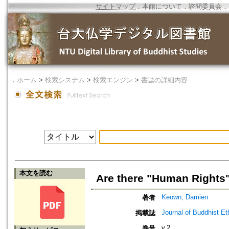
サイトマップ
．
本館について
．
諮問委員会
．
．
ホーム
>
検索システム
>
検索エンジン
>
書誌の詳細内容
本文を読む
Are there "Human Rights
Keown, Damien
著者
Journal of Buddhist Et
掲載誌
v.2
巻号