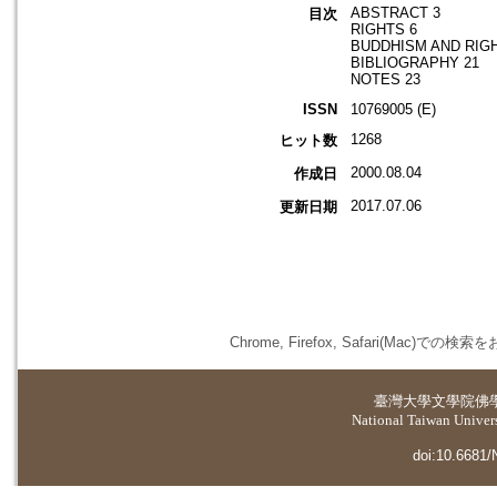
ABSTRACT 3
目次
RIGHTS 6
BUDDHISM AND RIGH
BIBLIOGRAPHY 21
NOTES 23
ISSN
10769005 (E)
1268
ヒット数
2000.08.04
作成日
2017.07.06
更新日期
Chrome, Firefox, Safari(
臺灣大學
文學院佛
National Taiwan Universi
doi:10.6681