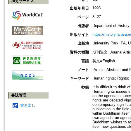
加えサービス
1995
出版年月日
3 -27
ページ
Department of History
出版者
https://history.la.psu.e
出版サイト
University Park, PA, 
出版地
資料の種類
期刊論文=Journal Artic
言語
英文=English
ノート
;Article; Abstract and
Human rights; Rights;
キーワード
It is difficult to thin
抄録
Human rights issues in
書誌管理
on the agenda in super
rights are debated vigou
contemporary significa
書き出し
publication in the fie
within Buddhism itself 
own agenda, an agenda 
Buddhism wishes to add
itself new questions a