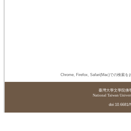
Chrome, Firefox, Safari(
臺灣大學
文學院佛
National Taiwan Universi
doi:10.6681