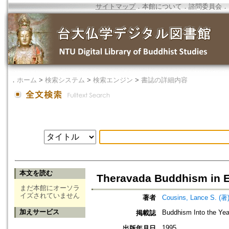
サイトマップ
．
本館について
．
諮問委員会
．
．
ホーム
>
検索システム
>
検索エンジン
>
書誌の詳細内容
本文を読む
Theravada Buddhism in 
まだ本館にオーソラ
イズされていません
著者
Cousins, Lance S. (著
加えサービス
Buddhism Into the Yea
掲載誌
1995
出版年月日