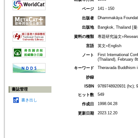
141 - 150
ページ
Dhammakāya Foundat
出版者
出版地
Bangkok, Thailand 
資料の種類
專題研究論文=Research
言語
英文=English
First International C
ノート
(Thailand), February 8
Theravada Buddhism in
キーワード
抄録
ISBN
9789748920931 (hc); 
書誌管理
549
ヒット数
書き出し
1998.04.28
作成日
2023.12.20
更新日期