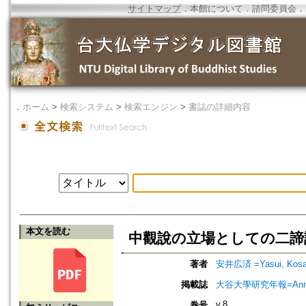
サイトマップ
．
本館について
．
諮問委員会
．
．
ホーム
>
検索システム
>
検索エンジン
>
書誌の詳細内容
本文を読む
中觀說の立場としての二諦
著者
安井広済 =Yasui, Kosa
掲載誌
大谷大學研究年報=Annual 
v.8
巻号