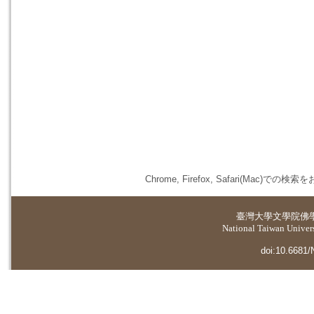
Chrome, Firefox, Safari(
臺灣大學
文學院佛
National Taiwan Universi
doi:10.6681