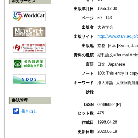
加えサービス
1955.12.30
出版年月日
59 - 143
ページ
出版者
大谷学会
http://www.otani.ac.j
出版サイト
出版地
京都, 日本 [Kyoto, Jap
資料の種類
期刊論文=Journal Artic
言語
日文=Japanese
100; This entry is cop
ノート
キーワード
攝大乘論; 大乘阿毘達磨經
抄録
書誌管理
ISSN
02896982 (P)
書き出し
478
ヒット数
1998.04.28
作成日
2020.06.19
更新日期