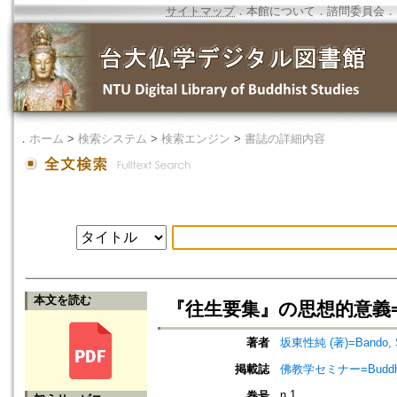
サイトマップ
．
本館について
．
諮問委員会
．
．
ホーム
>
検索システム
>
検索エンジン
>
書誌の詳細内容
本文を読む
『往生要集』の思想的意義=Signifi
著者
坂東性純 (著)=Bando, Sh
掲載誌
佛教学セミナー=Buddh
n.1
巻号