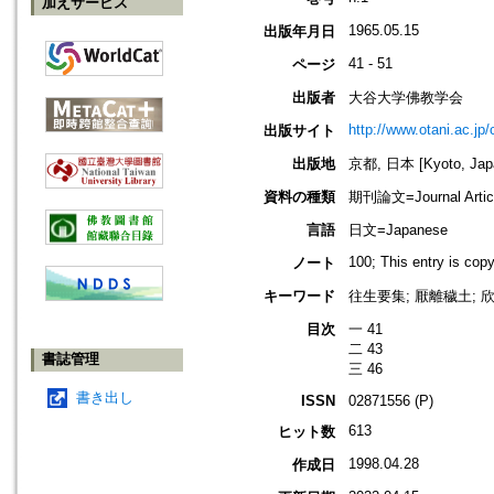
加えサービス
1965.05.15
出版年月日
41 - 51
ページ
出版者
大谷大学佛教学会
http://www.otani.ac.j
出版サイト
出版地
京都, 日本 [Kyoto, Jap
資料の種類
期刊論文=Journal Artic
言語
日文=Japanese
100; This entry is cop
ノート
キーワード
往生要集; 厭離穢土; 
目次
一 41
二 43
書誌管理
三 46
書き出し
ISSN
02871556 (P)
613
ヒット数
1998.04.28
作成日