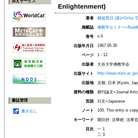
加えサービス
Enlightenment)
著者
横超慧日 (著)=Ocho, Eni
掲載誌
佛教学セミナー=Buddh
n.5
巻号
1967.05.30
出版年月日
1 - 12
ページ
出版者
大谷大学佛教学会
http://www.otani.ac.j
出版サイト
出版地
京都, 日本 [Kyoto, Jap
資料の種類
期刊論文=Journal Artic
書誌管理
言語
日文=Japanese
100; This entry is cop
ノート
書き出し
キーワード
開目抄; 法華經; 法華
目次
一 1
二 3