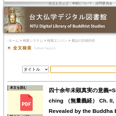
サイトマップ
．
本館について
．
諮問委員会
．
．
ホーム
>
検索システム
>
検索エンジン
>
書誌の詳細内容
本文を読む
四十余年未顕真実の意義=Significa
ching （無量義経） Ch. II,
Revealed by the Buddha E