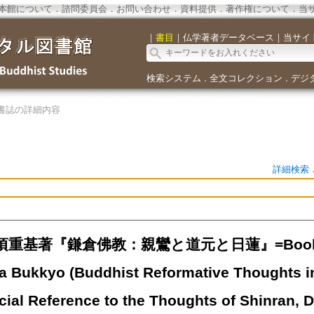
本館について
．
諮問委員会
．
お問い合わせ
．
資料提供
．
著作権について
．
当
｜
書目
｜
仏学著者データベース
｜
当サイ
検索システム
全文コレクション
デジ
．
．
書誌の詳細内容
詳細検索
重基著『鎌倉佛教：親鸞と道元と日蓮』=Book Revie
 Bukkyo (Buddhist Reformative Thoughts in
cial Reference to the Thoughts of Shinran, 