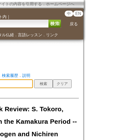
サイトの内容を引用する
．
ホームページへ
中
EN
ト内
｜
戻る
タル仏経
言語レッスン
リンク
．
．
．
検索履歴
．
説明
w: S. Tokoro,
 the Kamakura Period --
Dogen and Nichiren