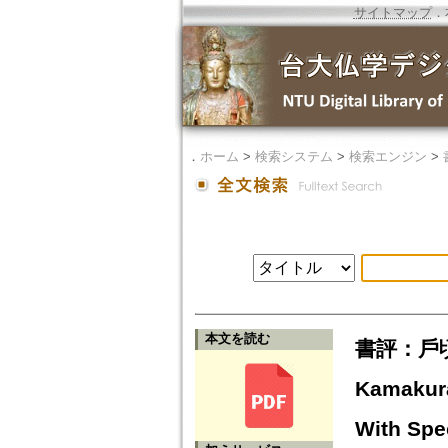
サイトマップ
．
．
ホーム
>
検索システム
>
検索エンジン
>
本文を読む
書評：戶頃
Kamakura
With Spe