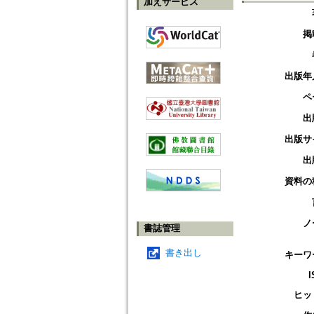
加えサービス
掲
出版年
ペ
出
出版サ
出
資料の
ノ
書誌管理
書き出し
キーワ
I
ヒッ