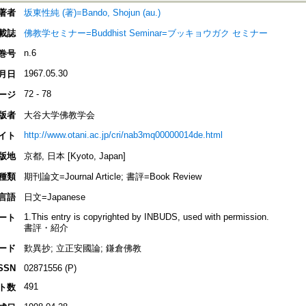
著者
坂東性純 (著)=Bando, Shojun (au.)
載誌
佛教学セミナー=Buddhist Seminar=ブッキョウガク セミナー
n.6
巻号
1967.05.30
月日
72 - 78
ージ
版者
大谷大学佛教学会
http://www.otani.ac.jp/cri/nab3mq00000014de.html
イト
版地
京都, 日本 [Kyoto, Japan]
種類
期刊論文=Journal Article; 書評=Book Review
言語
日文=Japanese
1.This entry is copyrighted by INBUDS, used with permission.
ート
書評・紹介
ード
歎異抄; 立正安國論; 鎌倉佛教
SSN
02871556 (P)
491
ト数