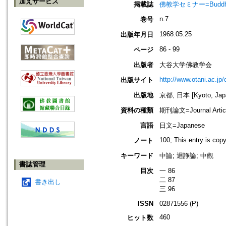
加えサービス
掲載誌
佛教学セミナー=Buddh
n.7
巻号
1968.05.25
出版年月日
86 - 99
ページ
出版者
大谷大学佛教学会
http://www.otani.ac.j
出版サイト
出版地
京都, 日本 [Kyoto, Jap
資料の種類
期刊論文=Journal Artic
言語
日文=Japanese
100; This entry is cop
ノート
キーワード
中論; 迴諍論; 中觀
書誌管理
目次
一 86
二 87
書き出し
三 96
ISSN
02871556 (P)
460
ヒット数