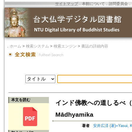
サイトマップ
．
本館について
．
諮問委員会
．
．
ホーム
>
検索システム
>
検索エンジン
>
書誌の詳細内容
本文を読む
インド佛教への道しるべ（三）：中観佛
Mādhyamika
著者
安井広済 (著)=Yasui, Ko