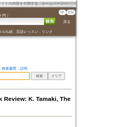
サイトの内容を引用する
．
ホームページへ
中
EN
ト内
｜
戻る
タル仏経
言語レッスン
リンク
．
．
．
検索履歴
．
説明
w: K. Tamaki, The