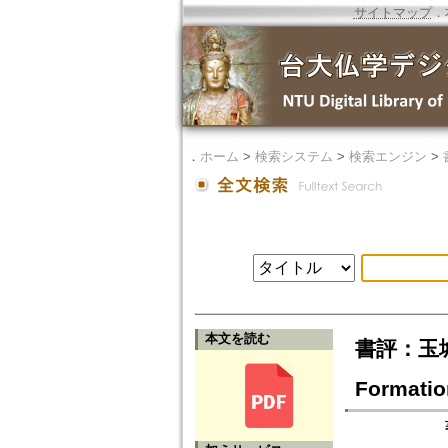
サイトマップ
．
．
ホーム
>
検索システム
>
検索エンジン
>
本文を読む
書評：玉城康
Formatio