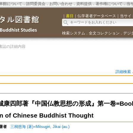
本館について
．
諮問委員会
．
お問い合わせ
．
資料提供
．
著作権について
．
当
｜
書目
｜
仏学著者データベース
｜
当サイ
検索システム
全文コレクション
デジ
．
．
書誌の詳細内容
詳細検索
四郎著『中国仏教思想の形成』第一卷=Book Revie
n of Chinese Buddhist Thought
著者
三桐慈海 (著)=Mitsugiri, Jikai (au.)