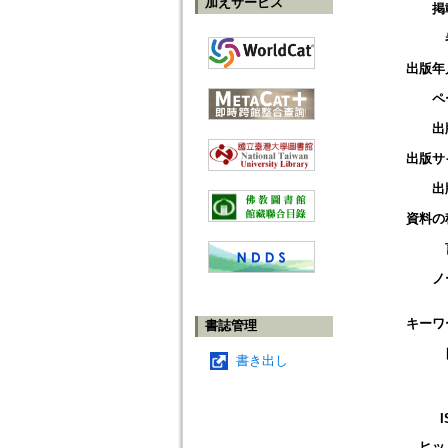
加えサービス
掲
出版年
ペ
出
出版サ
出
資料の
ノ
キーワ
書誌管理
書き出し
I
ヒッ