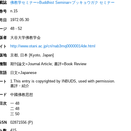
載誌
佛教学セミナー=Buddhist Seminar=ブッキョウガク セミナー
n.15
巻号
1972.05.30
月日
48 - 52
ージ
版者
大谷大学佛教学会
http://www.otani.ac.jp/cri/nab3mq00000014de.html
イト
版地
京都, 日本 [Kyoto, Japan]
種類
期刊論文=Journal Article; 書評=Book Review
言語
日文=Japanese
1.This entry is copyrighted by INBUDS, used with permission.
ート
書評・紹介
ード
中國佛教思想
目次
一 48
二 48
三 50
SSN
02871556 (P)
415
ト数