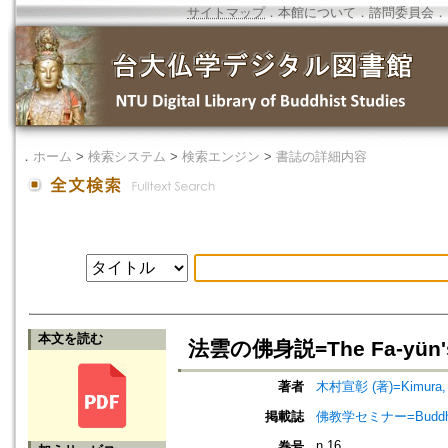
サイトマップ
．
本館について
．
諮問委員会
．
．
ホーム
>
検索システム
>
検索エンジン
>
書誌の詳細内容
本文を読む
法雲の佛身説=The Fa-yün's (
著者
木村宣彰 (著)=Kimura, S
掲載誌
佛教学セミナー=Buddh
n.16
巻号