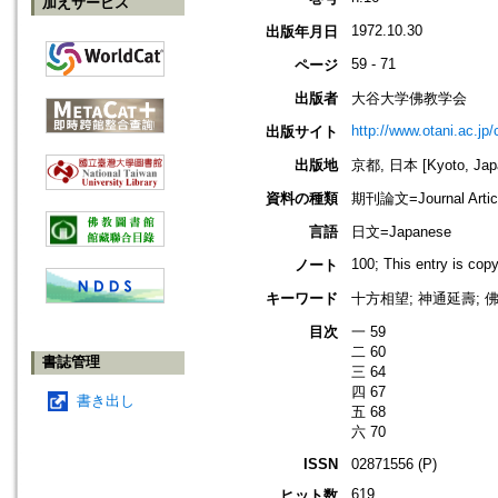
加えサービス
1972.10.30
出版年月日
59 - 71
ページ
出版者
大谷大学佛教学会
http://www.otani.ac.j
出版サイト
出版地
京都, 日本 [Kyoto, Jap
資料の種類
期刊論文=Journal Artic
言語
日文=Japanese
100; This entry is cop
ノート
キーワード
十方相望; 神通延壽; 
目次
一 59
二 60
書誌管理
三 64
四 67
書き出し
五 68
六 70
ISSN
02871556 (P)
619
ヒット数