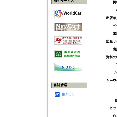
加えサービス
掲
出版年
ペ
出
出版サ
出
資料の
ノ
キーワ
書誌管理
書き出し
I
ヒッ
作