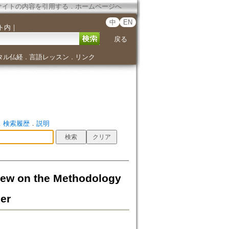
サイトの内容を引用する
．
ホームページへ
中
EN
ト内
｜
戻る
タル仏経
言語レッスン
リンク
．
．
．
検索履歴
．
説明
the Methodology
er