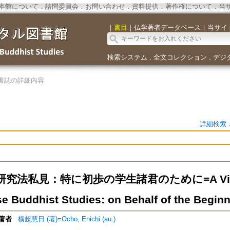
本館について
．
諮問委員会
．
お問い合わせ
．
資料提供
．
著作権について
．
当
｜
書目
｜
仏学著者データベース
｜
当サイ
検索システム
全文コレクション
デジ
．
．
書誌の詳細内容
詳細検索
究法私見：特に初歩の学生諸君のために=A View on 
se Buddhist Studies: on Behalf of the Beginn
著者
横超慧日 (著)=Ocho, Enichi (au.)