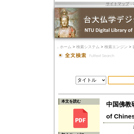
サイトマップ
．
．
ホーム
>
検索システム
>
検索エンジン
>
本文を読む
中国佛教研
of Chine