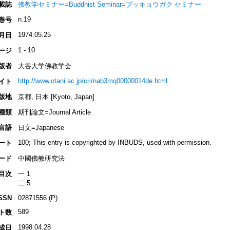
載誌
佛教学セミナー=Buddhist Seminar=ブッキョウガク セミナー
n.19
巻号
1974.05.25
月日
1 - 10
ージ
版者
大谷大学佛教学会
http://www.otani.ac.jp/cri/nab3mq00000014de.html
イト
版地
京都, 日本 [Kyoto, Japan]
種類
期刊論文=Journal Article
言語
日文=Japanese
100; This entry is copyrighted by INBUDS, used with permission.
ート
ード
中國佛教研究法
目次
一 1
二 5
SSN
02871556 (P)
589
ト数
1998.04.28
成日