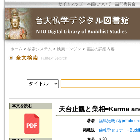
サイトマップ
．
本館について
．
諮問委員会
．
．
ホーム
>
検索システム
>
検索エンジン
>
書誌の詳細内容
本文を読む
天台止観と業相=Karma and the 
著者
福島光哉 (著)=Fukushima
掲載誌
佛教学セミナー=Buddh
n.20
巻号