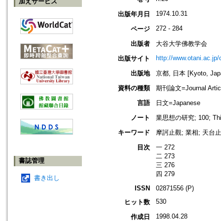
加えサービス
1974.10.31
出版年月日
272 - 284
ページ
出版者
大谷大学佛教学会
http://www.otani.ac.j
出版サイト
出版地
京都, 日本 [Kyoto, Jap
資料の種類
期刊論文=Journal Artic
言語
日文=Japanese
ノート
業思想の研究; 100; This en
キーワード
摩訶止觀; 業相; 天台
目次
一 272
二 273
書誌管理
三 276
四 279
書き出し
ISSN
02871556 (P)
530
ヒット数
1998.04.28
作成日