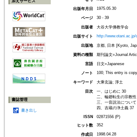
加えサービス
1975.05.30
出版年月日
30 - 39
ページ
出版者
大谷大学佛教学会
http://www.otani.ac.j
出版サイト
出版地
京都, 日本 [Kyoto, Jap
資料の種類
期刊論文=Journal Artic
言語
日文=Japanese
100; This entry is cop
ノート
キーワード
大乘玄論; 淨土
目次
一、はじめに 30
二、輪廻転生の宗教性 
書誌管理
三、一音説法について 
四、吉蔵の浄土義 37
書き出し
ISSN
02871556 (P)
352
ヒット数
1998.04.28
作成日