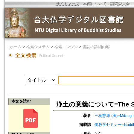
サイトマップ
．
本館について
．
諮問委員会
．
．
ホーム
>
検索システム
>
検索エンジン
>
書誌の詳細内容
本文を読む
浄土の意義について=The Signif
著者
三桐慈海 (著)=Mitsugiri, 
掲載誌
佛教学セミナー=Buddh
n.21
巻号