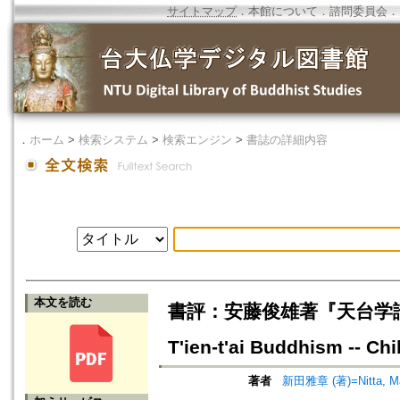
サイトマップ
．
本館について
．
諮問委員会
．
．
ホーム
>
検索システム
>
検索エンジン
>
書誌の詳細内容
本文を読む
書評：安藤俊雄著『天台学論集：止観
T'ien-t'ai Buddhism -- C
著者
新田雅章 (著)=Nitta, Mas