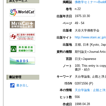
加えサービス
掲載誌
佛教学セミナー=Buddh
n.22
巻号
1975.10.30
出版年月日
49 - 54
ページ
出版者
大谷大学佛教学会
http://www.otani.ac.j
出版サイト
出版地
京都, 日本 [Kyoto, Jap
資料の種類
期刊論文=Journal Artic
言語
日文=Japanese
100; This entry is cop
ノート
書評・紹介
キーワード
天台學論集; 止觀と淨
書誌管理
ISSN
02871556 (P)
書き出し
本の情報
天台学論集 : 止観と浄
556
ヒット数
1998.04.28
作成日