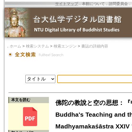
サイトマップ
．
本館について
．
諮問委員会
．
．
ホーム
>
検索システム
>
検索エンジン
>
書誌の詳細内容
本文を読む
佛陀の教說と空の思想：『
Buddha's Teaching and th
Madhyamakaśāstra XXIV "