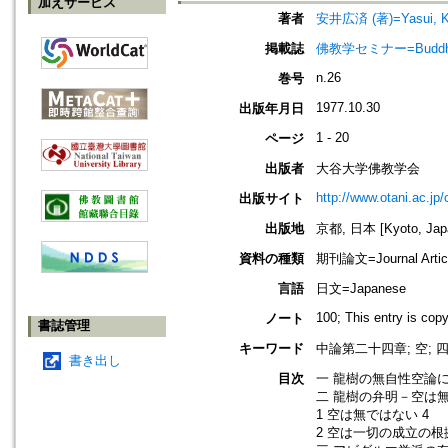
加えサービス
著者
安井広済 (著)=Yasui, Ko
掲載誌
佛教学セミナー=Buddh
n.26
巻号
1977.10.30
出版年月日
1 - 20
ページ
出版者
大谷大学佛教学会
http://www.otani.ac.j
出版サイト
出版地
京都, 日本 [Kyoto, Jap
資料の種類
期刊論文=Journal Artic
言語
日文=Japanese
100; This entry is cop
ノート
書誌管理
キーワード
中論第二十四章; 空; 
書き出し
目次
一 龍樹の無自性空論
二 龍樹の弁明－空は
1 空は無ではない 4
2 空は一切の成立の根