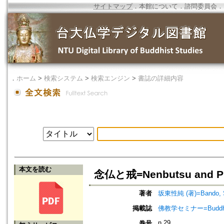
サイトマップ
．
本館について
．
諮問委員会
．
．
ホーム
>
検索システム
>
検索エンジン
>
書誌の詳細内容
本文を読む
念仏と戒=Nenbutsu and Pr
著者
坂東性純 (著)=Bando, Sh
掲載誌
佛教学セミナー=Buddh
n.29
巻号