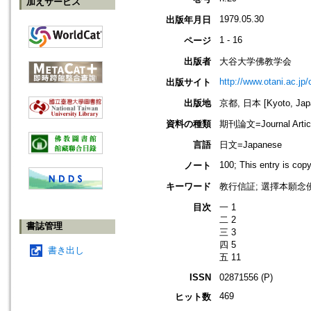
加えサービス
1979.05.30
出版年月日
1 - 16
ページ
出版者
大谷大学佛教学会
http://www.otani.ac.j
出版サイト
出版地
京都, 日本 [Kyoto, Jap
資料の種類
期刊論文=Journal Artic
言語
日文=Japanese
100; This entry is cop
ノート
キーワード
教行信証; 選擇本願念佛
目次
一 1
二 2
書誌管理
三 3
四 5
書き出し
五 11
ISSN
02871556 (P)
469
ヒット数