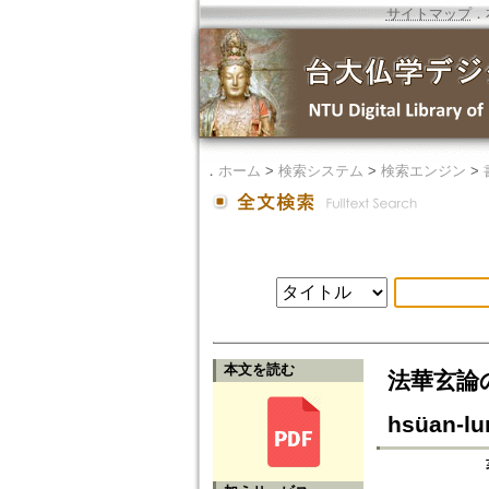
サイトマップ
．
．
ホーム
>
検索システム
>
検索エンジン
>
本文を読む
法華玄論の撰述
hsüan-