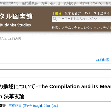
本館について
．
諮問委員会
．
お問い合わせ
．
資料提供
．
著作権について
．
当
｜
書目
｜
仏学著者データベース
｜
当サイ
検索システム
全文コレクション
デジ
．
．
書誌の詳細内容
詳細検索
について=The Compilation and its Meaning
lun 法華玄論
著者
三桐慈海 (著)=Mitsugiri, Jikai (au.)