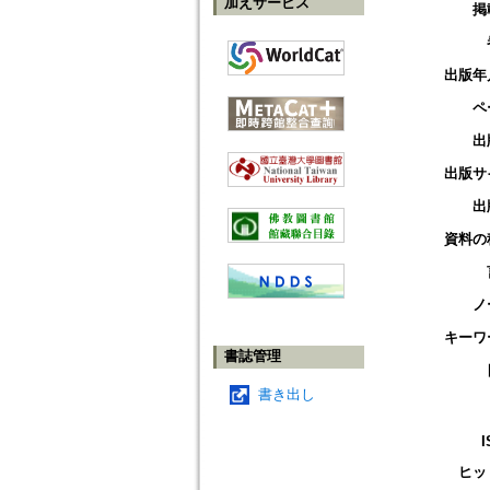
加えサービス
掲
出版年
ペ
出
出版サ
出
資料の
ノ
キーワ
書誌管理
書き出し
I
ヒッ