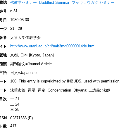
載誌
佛教学セミナー=Buddhist Seminar=ブッキョウガク セミナー
n.31
巻号
1980.05.30
月日
21 - 29
ージ
版者
大谷大学佛教学会
http://www.otani.ac.jp/cri/nab3mq00000014de.html
イト
版地
京都, 日本 [Kyoto, Japan]
種類
期刊論文=Journal Article
言語
日文=Japanese
100; This entry is copyrighted by INBUDS, used with permission.
ート
ード
法華玄義; 禪眾; 禪定=Concentration=Dhyana; 二諦義; 法師
目次
一 21
二 24
三 28
SSN
02871556 (P)
417
ト数