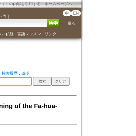
サイトの内容を引用する
．
ホームページへ
中
EN
ト内
｜
戻る
タル仏経
言語レッスン
リンク
．
．
．
検索履歴
．
説明
 of the Fa-hua-