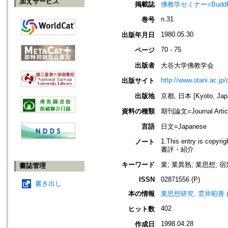
加えサービス
掲載誌
佛教学セミナー=Buddh
n.31
巻号
1980.05.30
出版年月日
70 - 75
ページ
出版者
大谷大学佛教学会
http://www.otani.ac.j
出版サイト
出版地
京都, 日本 [Kyoto, Jap
資料の種類
期刊論文=Journal Artic
言語
日文=Japanese
1.This entry is copyri
ノート
書評・紹介
キーワード
業; 業異熟; 業思想; 宿
書誌管理
ISSN
02871556 (P)
書き出し
本の情報
業思想研究
.
雲井昭善 (
402
ヒット数
1998.04.28
作成日