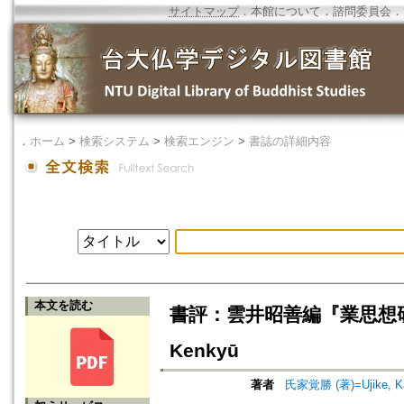
サイトマップ
．
本館について
．
諮問委員会
．
．
ホーム
>
検索システム
>
検索エンジン
>
書誌の詳細内容
本文を読む
書評：雲井昭善編『業思想研究』=Bo
Kenkyū
著者
氏家覚勝 (著)=Ujike, Ka