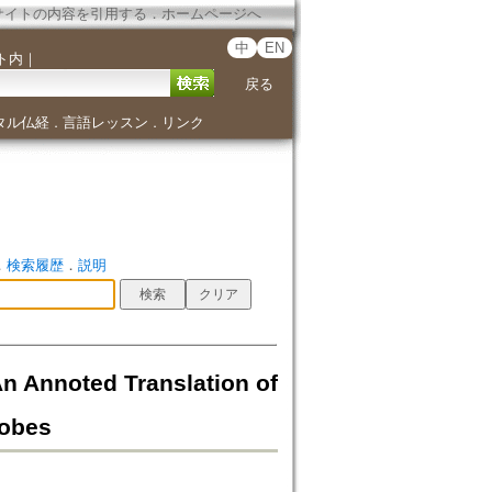
サイトの内容を引用する
．
ホームページへ
中
EN
ト内
｜
戻る
タル仏経
言語レッスン
リンク
．
．
．
検索履歴
．
説明
ted Translation of
robes