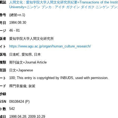
載誌
人間文化 : 愛知学院大学人間文化研究所紀要=Transactions of the Institute for 
University=ニンゲン ブンカ : アイチ ガクイン ダイガク ニンゲン 
巻号
(總號=n.1)
1984.08.30
月日
46 - 81
ージ
版者
愛知学院大学人間文化研究所
https://www.agu.ac.jp/organ/human_culture_research/
イト
版地
日進町, 愛知県, 日本
種類
期刊論文=Journal Article
言語
日文=Japanese
100; This entry is copyrighted by INBUDS, used with permission.
ート
ード
釋門章服儀; 袈裟
抄録
SSN
09108424 (P)
542
ト数
1998.04.28; 2009.10.29
成日