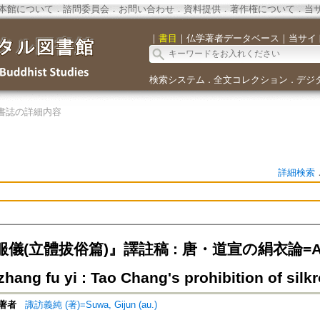
本館について
．
諮問委員会
．
お問い合わせ
．
資料提供
．
著作権について
．
当
｜
書目
｜
仏学著者データベース
｜
当サイ
検索システム
全文コレクション
デジ
．
．
書誌の詳細内容
詳細検索
(立體拔俗篇)』譯註稿 : 唐・道宣の絹衣論=An Anno
hang fu yi : Tao Chang's prohibition of silk
著者
諏訪義純 (著)=Suwa, Gijun (au.)