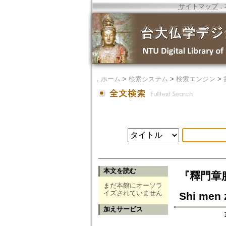
サイトマップ
．
．
ホーム
>
検索システム
>
検索エンジン
>
本文を読む
『釋門章服儀
まだ本館にオーソラ
イズされていません
Shi men z
加えサービス