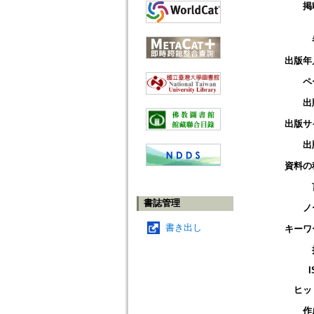
掲
出版年
ペ
出
出版サ
出
資料の
書誌管理
ノ
書き出し
キーワ
I
ヒッ
作