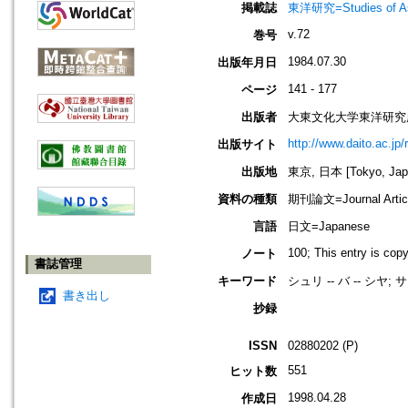
掲載誌
東洋研究=Studies of 
v.72
巻号
1984.07.30
出版年月日
141 - 177
ページ
出版者
大東文化大学東洋研究
http://www.daito.ac.jp/
出版サイト
出版地
東京, 日本 [Tokyo, Jap
資料の種類
期刊論文=Journal Artic
言語
日文=Japanese
100; This entry is cop
ノート
書誌管理
キーワード
シュリ -- バ -- シヤ;
書き出し
抄録
ISSN
02880202 (P)
551
ヒット数
1998.04.28
作成日