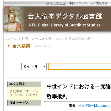
サイトマップ
．
本館について
．
諮問委員会
．
．
ホーム
>
検索システム
>
検索エンジン
>
書誌の詳細内容
本文を読む
中世インドにおける一元論者
まだ本館にオーソラ
イズされていません
哲學批判
加えサービス
著者
松本照敬 =Matsumoto, 