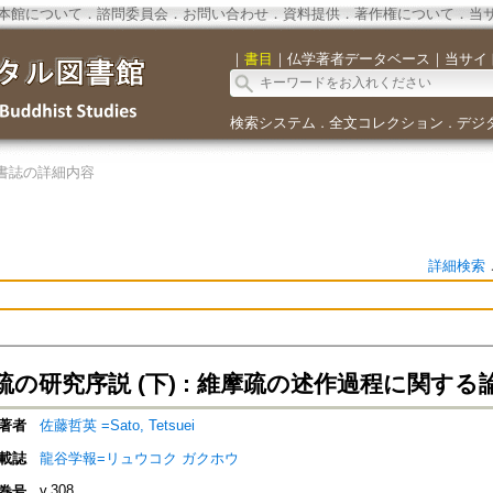
本館について
．
諮問委員会
．
お問い合わせ
．
資料提供
．
著作権について
．
当
｜
書目
｜
仏学著者データベース
｜
当サイ
検索システム
全文コレクション
デジ
．
．
書誌の詳細内容
詳細検索
の研究序説 (下) : 維摩疏の述作過程に関する
著者
佐藤哲英 =Sato, Tetsuei
載誌
龍谷学報=リュウコク ガクホウ
v.308
巻号