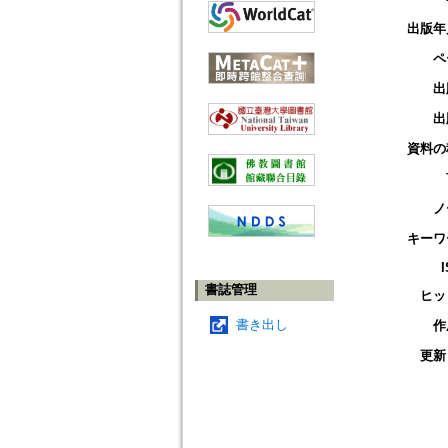
出版年
ペ
出
出
資料の
ノ
キーワ
書誌管理
ヒッ
書き出し
作
更新