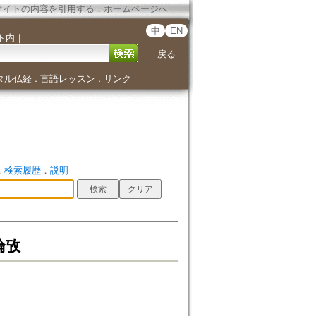
サイトの内容を引用する
．
ホームページへ
中
EN
ト内
｜
戻る
タル仏経
言語レッスン
リンク
．
．
．
検索履歴
．
説明
論攷