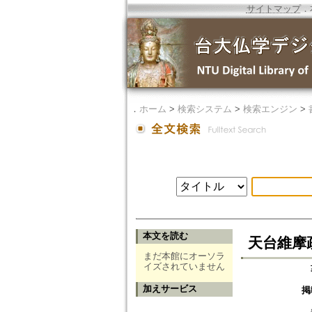
サイトマップ
．
．
ホーム
>
検索システム
>
検索エンジン
>
本文を読む
天台維摩疏
まだ本館にオーソラ
イズされていません
加えサービス
掲