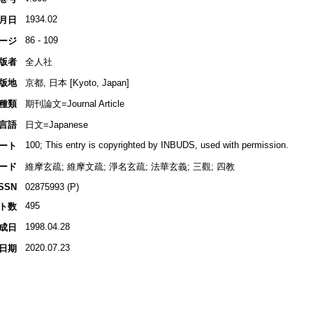
1934.02
月日
86 - 109
ージ
版者
全人社
版地
京都, 日本 [Kyoto, Japan]
種類
期刊論文=Journal Article
言語
日文=Japanese
100; This entry is copyrighted by INBUDS, used with permission.
ート
ード
維摩玄疏; 維摩文疏; 淨名玄疏; 法華玄義; 三觀; 四教
ISSN
02875993 (P)
495
ト数
1998.04.28
成日
2020.07.23
日期