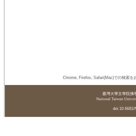
Chrome, Firefox, Safari(
臺灣大學
文學院佛
National Taiwan Universi
doi:10.6681