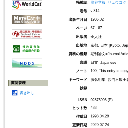
掲載誌
龍谷学報=リュウコク
v.314
巻号
1936.02
出版年月日
67 - 87
ページ
出版者
全人社
出版地
京都, 日本 [Kyoto, Jap
資料の種類
期刊論文=Journal Artic
言語
日文=Japanese
100; This entry is co
ノート
キーワード
廣弘明集; 沙門不敬王者
書誌管理
抄録
書き出し
ISSN
02875993 (P)
483
ヒット数
1998.04.28
作成日
2020.07.24
更新日期