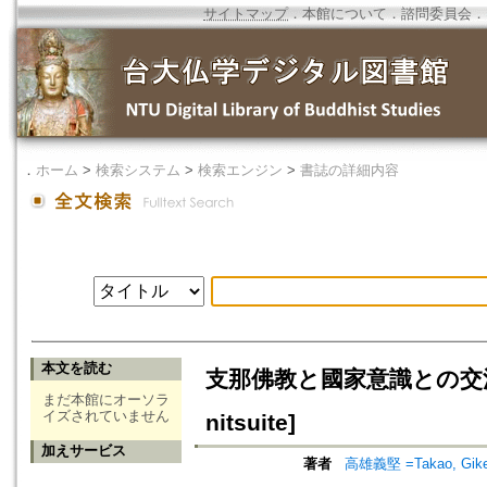
サイトマップ
．
本館について
．
諮問委員会
．
．
ホーム
>
検索システム
>
検索エンジン
>
書誌の詳細内容
本文を読む
支那佛教と國家意識との交涉に就て[s
まだ本館にオーソラ
イズされていません
nitsuite]
加えサービス
著者
高雄義堅 =Takao, Gik