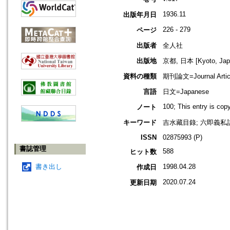
1936.11
出版年月日
226 - 279
ページ
出版者
全人社
出版地
京都, 日本 [Kyoto, Jap
資料の種類
期刊論文=Journal Artic
言語
日文=Japanese
100; This entry is co
ノート
キーワード
吉水藏目錄; 六即義私記
ISSN
02875993 (P)
書誌管理
588
ヒット数
書き出し
1998.04.28
作成日
2020.07.24
更新日期