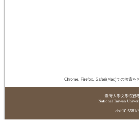
Chrome, Firefox, Safari(
臺灣大學
文學院佛
National Taiwan Universi
doi:10.6681