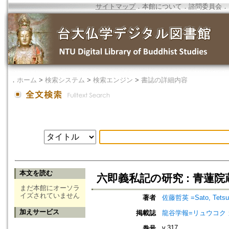
サイトマップ
．
本館について
．
諮問委員会
．
．
ホーム
>
検索システム
>
検索エンジン
>
書誌の詳細内容
本文を読む
六即義私記の研究 : 青蓮
まだ本館にオーソラ
イズされていません
著者
佐藤哲英 =Sato, Tetsu
加えサービス
掲載誌
龍谷学報=リュウコク
v.317
巻号