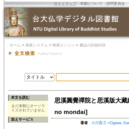
サイトマップ
．
本館について
．
諮問委員会
．
．
ホーム
>
検索システム
>
検索エンジン
>
書誌の詳細内容
本文を読む
思溪圓覺禪院と思溪版大藏經の問題[sh
まだ本館にオーソラ
イズされていません
no mondai]
加えサービス
著者
小川貫弌 =Ogawa, Kan