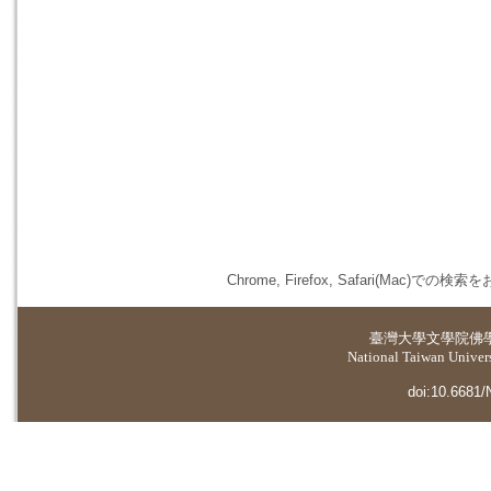
Chrome, Firefox, Safari(
臺灣大學
文學院佛
National Taiwan Universi
doi:10.6681