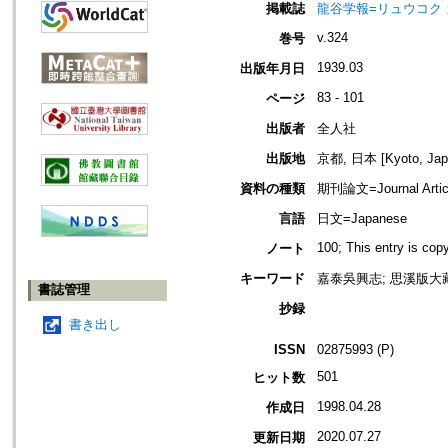
掲載誌
龍谷学報=リュウコク
v.324
巻号
1939.03
出版年月日
83 - 101
ページ
出版者
全人社
出版地
京都, 日本 [Kyoto, Jap
資料の種類
期刊論文=Journal Artic
言語
日文=Japanese
100; This entry is co
ノート
キーワード
嘉泰吳興志; 思溪版大藏
書誌管理
抄録
書き出し
ISSN
02875993 (P)
501
ヒット数
1998.04.28
作成日
2020.07.27
更新日期