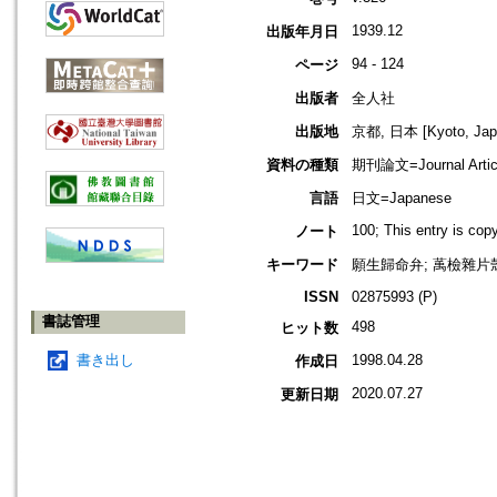
1939.12
出版年月日
94 - 124
ページ
出版者
全人社
出版地
京都, 日本 [Kyoto, Jap
資料の種類
期刊論文=Journal Artic
言語
日文=Japanese
100; This entry is co
ノート
キーワード
願生歸命弁; 萭檢雜片殼
ISSN
02875993 (P)
書誌管理
498
ヒット数
書き出し
1998.04.28
作成日
2020.07.27
更新日期