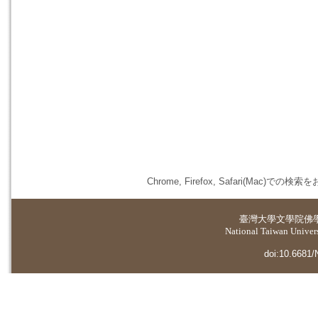
Chrome, Firefox, Safari(
臺灣大學
文學院佛
National Taiwan Universi
doi:10.6681