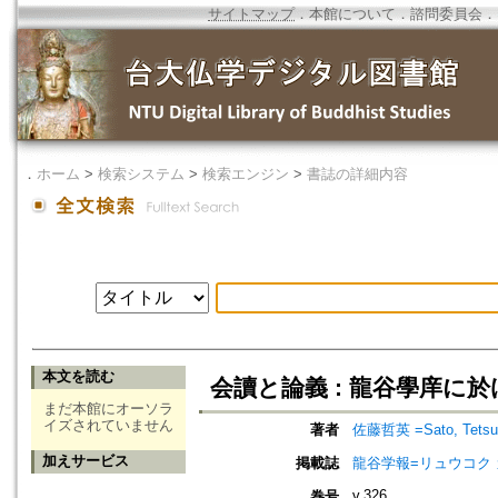
サイトマップ
．
本館について
．
諮問委員会
．
．
ホーム
>
検索システム
>
検索エンジン
>
書誌の詳細内容
本文を読む
会讀と論義 : 龍谷學庠に
まだ本館にオーソラ
イズされていません
著者
佐藤哲英 =Sato, Tetsu
加えサービス
掲載誌
龍谷学報=リュウコク
v.326
巻号