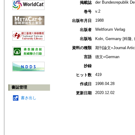
der Bundesrepublik De
掲載誌
v.2
巻号
1988
出版年月日
Weltforum Verlag
出版者
出版地
Koln, Germany [科隆,
資料の種類
期刊論文=Journal Artic
言語
德文=German
抄録
419
ヒット数
1998.04.28
作成日
書誌管理
2020.12.02
更新日期
書き出し