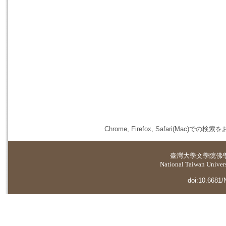
Chrome, Firefox, Safari(
臺灣大學
文學院佛
National Taiwan Universi
doi:10.6681