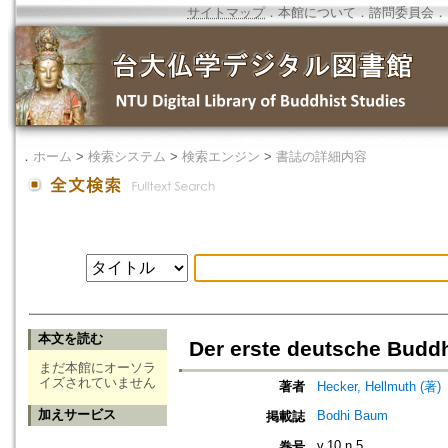
サイトマップ
．
本館について
．
諮問委員会
．
．
ホーム
>
検索システム
>
検索エンジン
>
書誌の詳細内容
本文を読む
Der erste deutsche Budd
まだ本館にオーソラ
イズされていません
著者
Hecker, Hellmuth (著)
加えサービス
Bodhi Baum
掲載誌
v.10 n.5
巻号