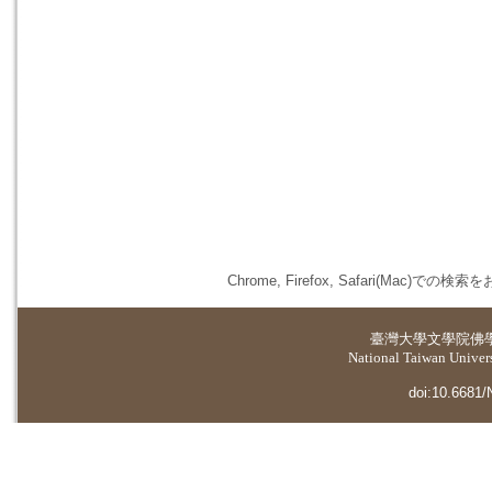
Chrome, Firefox, Safari(
臺灣大學
文學院佛
National Taiwan Universi
doi:10.6681