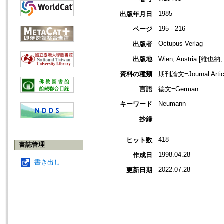
1985
出版年月日
195 - 216
ページ
Octupus Verlag
出版者
出版地
Wien, Austria [維也
資料の種類
期刊論文=Journal Artic
言語
德文=German
Neumann
キーワード
抄録
418
ヒット数
書誌管理
1998.04.28
作成日
書き出し
2022.07.28
更新日期