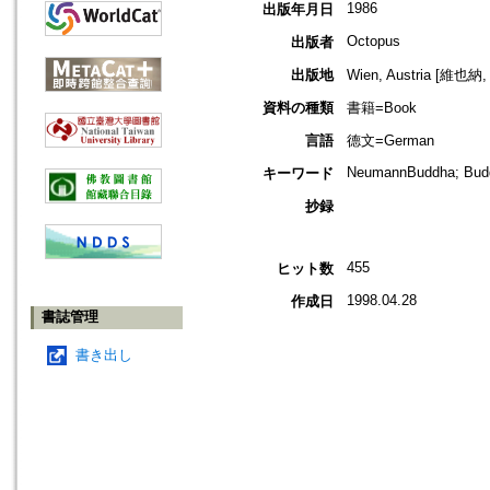
1986
出版年月日
Octopus
出版者
出版地
Wien, Austria [維也
資料の種類
書籍=Book
言語
德文=German
NeumannBuddha; Bud
キーワード
抄録
455
ヒット数
1998.04.28
作成日
書誌管理
書き出し