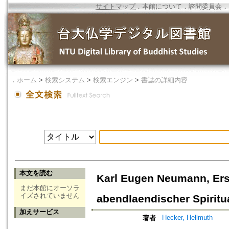
サイトマップ
．
本館について
．
諮問委員会
．
．
ホーム
>
検索システム
>
検索エンジン
>
書誌の詳細内容
本文を読む
Karl Eugen Neumann, Ers
まだ本館にオーソラ
イズされていません
abendlaendischer Spiritua
加えサービス
Hecker, Hellmuth
著者