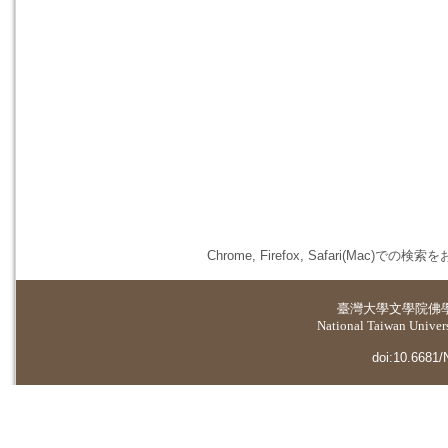
Chrome, Firefox, Safari(
臺灣大學
文學院佛
National Taiwan Universi
doi:10.6681