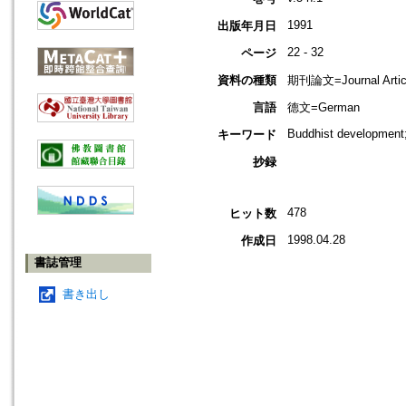
1991
出版年月日
22 - 32
ページ
資料の種類
期刊論文=Journal Artic
言語
德文=German
Buddhist development
キーワード
抄録
478
ヒット数
1998.04.28
作成日
書誌管理
書き出し