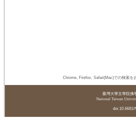
Chrome, Firefox, Safari(
臺灣大學
文學院佛
National Taiwan Universi
doi:10.6681