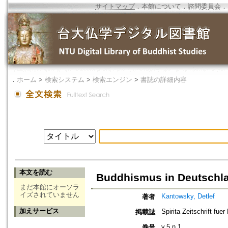
サイトマップ
．
本館について
．
諮問委員会
．
．
ホーム
>
検索システム
>
検索エンジン
>
書誌の詳細内容
本文を読む
Buddhismus in Deutschl
まだ本館にオーソラ
イズされていません
Kantowsky, Detlef
著者
加えサービス
Spirita Zeitschrift fue
掲載誌
v.5 n.1
巻号