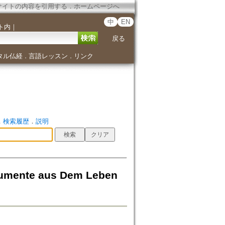
サイトの内容を引用する
．
ホームページへ
中
EN
ト内
｜
戻る
タル仏経
言語レッスン
リンク
．
．
．
検索履歴
．
説明
kumente aus Dem Leben