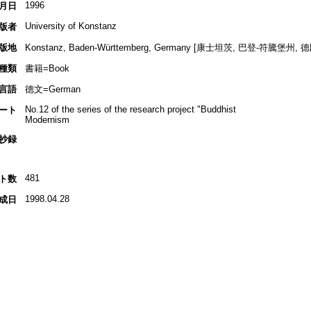
1996
月日
University of Konstanz
版者
版地
Konstanz, Baden-Württemberg, Germany [康士坦茨, 巴登-符騰堡州, 德
種類
書籍=Book
言語
德文=German
No.12 of the series of the research project "Buddhist
ート
Modernism
抄録
481
ト数
1998.04.28
成日