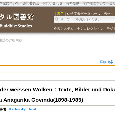
本館について
．
諮問委員会
．
お問い合わせ
．
資料提供
．
著作権について
．
当
｜
書目
｜
仏学著者データベース
｜
当サイ
検索システム
全文コレクション
デジ
．
．
書誌の詳細内容
詳細検索
der weissen Wolken：Texte, Bilder und Do
 Anagarika Govinda(1898-1985)
Kantowsky, Detlef
著者