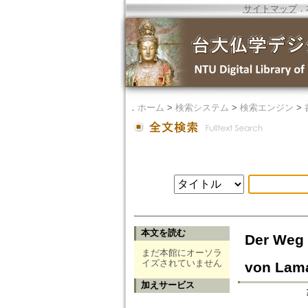
サイトマップ
．
．
ホーム
>
検索システム
>
検索エンジン
>
本文を読む
Der Weg 
まだ本館にオーソラ
イズされていません
von Lama
加えサービス