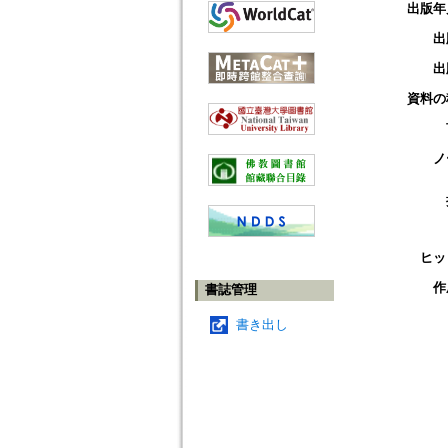
出版年
出
出
資料の
ノ
ヒッ
作
書誌管理
書き出し