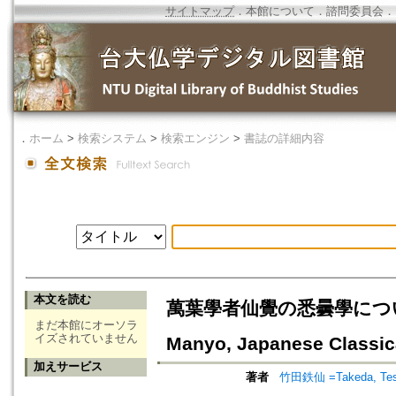
サイトマップ
．
本館について
．
諮問委員会
．
．
ホーム
>
検索システム
>
検索エンジン
>
書誌の詳細内容
本文を読む
萬葉學者仙覺の悉曇學について=On 
まだ本館にオーソラ
イズされていません
Manyo, Japanese Classi
加えサービス
著者
竹田鉄仙 =Takeda, Te