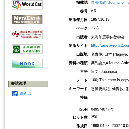
掲載誌
東海佛教=Journal of To
v.3
巻号
1957.10.19
出版年月日
1 - 8
ページ
出版者
東海印度学仏教学会
http://taibs.web.fc2.c
出版サイト
出版地
名古屋, 日本 [Nagoya, 
資料の種類
期刊論文=Journal Artic
言語
日文=Japanese
100; This entry is cop
ノート
書誌管理
キーワード
悉曇要集記; 仙覺抄; 悉
書き出し
抄録
ISSN
04957407 (P)
250
ヒット数
1998.04.28; 2002.10.0
作成日