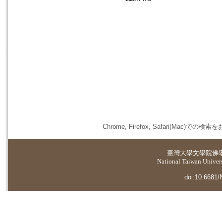
Chrome, Firefox, Safari(
臺灣大學
文學院佛
National Taiwan Universi
doi:10.6681