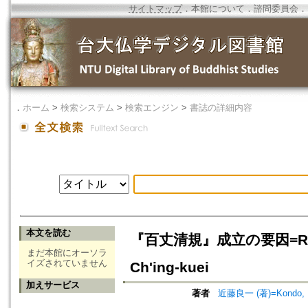
サイトマップ
．
本館について
．
諮問委員会
．
．
ホーム
>
検索システム
>
検索エンジン
>
書誌の詳細内容
本文を読む
『百丈清規』成立の要因=Reasons 
まだ本館にオーソラ
イズされていません
Ch'ing-kuei
加えサービス
著者
近藤良一 (著)=Kondo, Ry