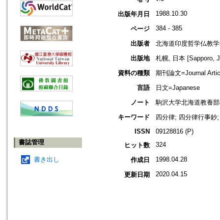
1988.10.30
出版年月日
384 - 385
ページ
出版者
北海道印度哲学仏教学
出版地
札幌, 日本 [Sapporo, J
資料の種類
期刊論文=Journal Artic
言語
日文=Japanese
ノート
駒沢大学北海道教養部
キーワード
四分律; 四分律行事鈔;
ISSN
09128816 (P)
書誌管理
324
ヒット数
書き出し
1998.04.28
作成日
2020.04.15
更新日期