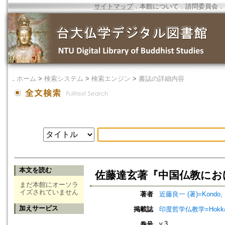
サイトマップ
．
本館について
．
諮問委員会
．
．
ホーム
>
検索システム
>
検索エンジン
>
書誌の詳細内容
本文を読む
佐藤達玄著『中国仏教にお
まだ本館にオーソラ
イズされていません
著者
近藤良一 (著)=Kondo, Ry
加えサービス
掲載誌
印度哲学仏教学=Hokkaido jo
v.3
巻号