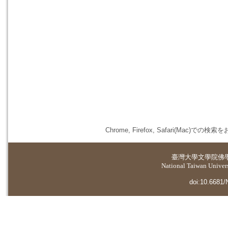
Chrome, Firefox, Safari(
臺灣大學
文學院佛
National Taiwan Universi
doi:10.6681